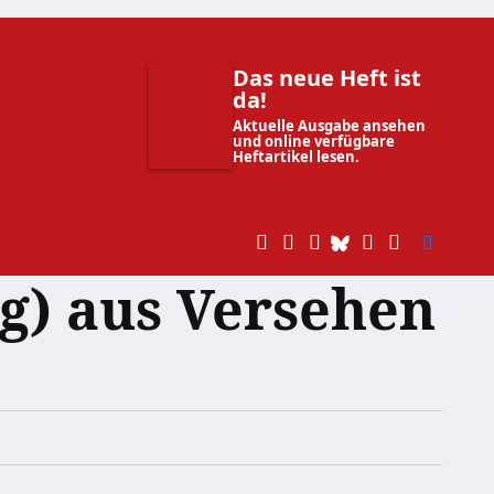
Das neue Heft ist
da!
Aktuelle Ausgabe ansehen
und online verfügbare
Heftartikel lesen.
) aus Versehen