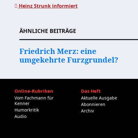
Heinz Strunk informiert
Beitragsnavigation
ÄHNLICHE BEITRÄGE
Friedrich Merz: eine
umgekehrte Furzgrundel?
Online-Rubriken
Das Heft
Vom Fachmann für
Aktuelle Ausgabe
Kenner
Abonnieren
Humorkritik
Archiv
Audio