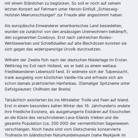
mit einem Ständchen zu beglücken. So soll er noch auf seinem
letzten Konzert auf Fehmarn unter Heroin-Einfluß „Schleswig-
Holstein Meerumschlungen“ zur Freude aller angestimmt haben.
Als europäische Einwanderer amerikanisches Land besiedelten,
wurden sie zunächst von den ansässigen Ureinwohnern bekämpft,
den sogenannten Cowboys. Erst nach zahlreichen Rodeo-
Wettbewerben und Schießduellen auf alte Blechdosen konnten sie
sich gegen das widerspenstige Urvolk durchsetzen.
Wilhelm der Zweite floh nach der deutschen Niederlage im Ersten
Weltkrieg ins Exil nach Holland, wo er bald zu einem weitaus
friedliebenderen Lebensstil fand. Er widmete sich der Tulpenzucht,
trank ausgiebig vom köstlichen Vanille-Vla und erfreute sich am
schon damals praktizierten Hanfanbau. (Damaliger Spitzname unter
Gefolgsleuten: Chillhelm der Breite)
Tatsächlich existierten bis ins Mittelalter Trolle und Feen auf Island.
Erst in einem besonders kalten Winter des 16. Jahrhunderts endete
ihre friedliche Existenz, als ausgehungerte Eisbären auf Eisschollen
an die Küste des verschrobenen Lava-Eilands trieben und die
gesamte Population (ca. 200 000) der vermeintlichen Sagenwesen
verschlangen. Noch heute sind vom Gletschereis konservierte
Trollreste im isländischen Naturkundemuseum (nahe Reykjavik im