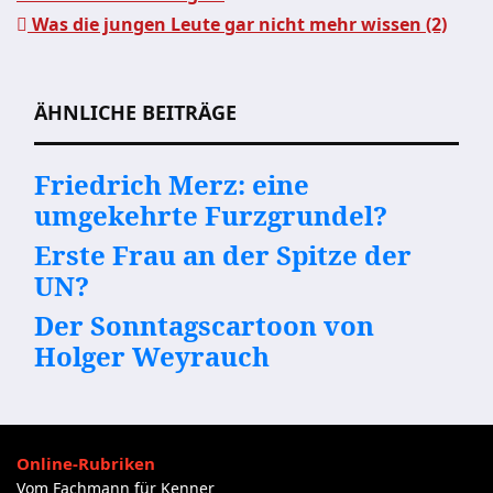
Was die jungen Leute gar nicht mehr wissen (2)
Beitragsnavigation
ÄHNLICHE BEITRÄGE
Friedrich Merz: eine
umgekehrte Furzgrundel?
Erste Frau an der Spitze der
UN?
Der Sonntagscartoon von
Holger Weyrauch
Online-Rubriken
Vom Fachmann für Kenner