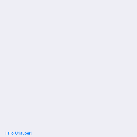
Beitragsnavigation
Hallo Urlauber!