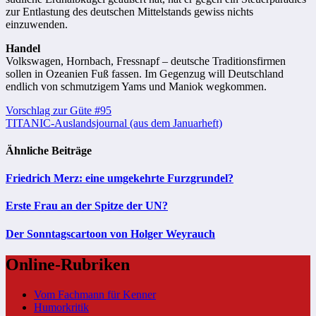
zur Entlastung des deutschen Mittelstands gewiss nichts
einzuwenden.
Handel
Volkswagen, Hornbach, Fressnapf – deutsche Traditionsfirmen
sollen in Ozeanien Fuß fassen. Im Gegenzug will Deutschland
endlich von schmutzigem Yams und Maniok wegkommen.
Beitragsnavigation
Vorschlag zur Güte #95
TITANIC-Auslandsjournal (aus dem Januarheft)
Ähnliche Beiträge
Friedrich Merz: eine umgekehrte Furzgrundel?
Erste Frau an der Spitze der UN?
Der Sonntagscartoon von Holger Weyrauch
Online-Rubriken
Vom Fachmann für Kenner
Humorkritik