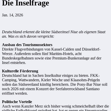
Die Inselfrage
Jan. 14, 2026
Deutschland erkennt die kleine Südseeinsel Niue als eigenen Staat
an. Was es sich davon verspricht:
Ausbau des Tourismussektors
Direkte Flugverbindungen von Kassel-Calden und Düsseldorf-
Weeze. Außerdem sollen fünf Maritim-Hotels, acht
Bundeskegelbahnen sowie eine Premium-Bunkeranlage auf der
Insel entstehen.
Kulturelle Förderung
Deutschland hat in Sachen Inselkultur einiges zu bieten. FKK-
Camping, Wattwandern, Kieler Woche und Klaasohm-Prügeln
sollen das Südseeeiland künftig bereichern. Die Pony-Bar Niue soll
noch 2026 mit einem Konzert der Seefahrerrockband Santiano
eröffnet werden.
Politische Vorteile
Auch wenn Kanzler Merz sich bisher wenig schmeichelhaft über die
südliche Erdhalbkugel geäußert hat, hat er gegen ein Steuerparadies