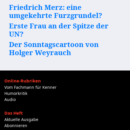
Friedrich Merz: eine
umgekehrte Furzgrundel?
Erste Frau an der Spitze der
UN?
Der Sonntagscartoon von
Holger Weyrauch
Online-Rubriken
Vom Fachmann für Kenner
Humorkritik
Audio
Das Heft
Aktuelle Ausgabe
Abonnieren