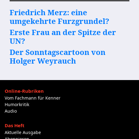
Friedrich Merz: eine
umgekehrte Furzgrundel?
Erste Frau an der Spitze der
UN?
Der Sonntagscartoon von
Holger Weyrauch
Online-Rubriken
Vom Fachmann für Kenner
Humorkritik
Audio
Das Heft
Aktuelle Ausgabe
Abonnieren