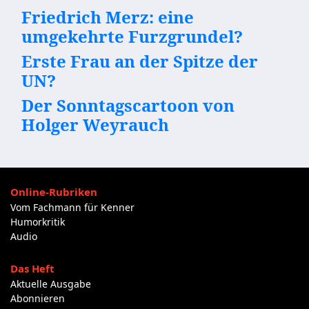
Friedrich Merz: eine
umgekehrte Furzgrundel?
Erste Frau an der Spitze der
UN?
Der Sonntagscartoon von
Holger Weyrauch
Online-Rubriken
Vom Fachmann für Kenner
Humorkritik
Audio
Das Heft
Aktuelle Ausgabe
Abonnieren