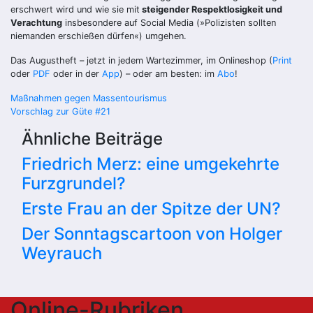
erschwert wird und wie sie mit
steigender Respektlosigkeit und
Verachtung
insbesondere auf Social Media (»Polizisten sollten
niemanden erschießen dürfen«) umgehen.
Das Augustheft – jetzt in jedem Wartezimmer, im Onlineshop (
Print
oder
PDF
oder in der
App
) – oder am besten: im
Abo
!
Beitragsnavigation
Maßnahmen gegen Massentourismus
Vorschlag zur Güte #21
Ähnliche Beiträge
Friedrich Merz: eine umgekehrte
Furzgrundel?
Erste Frau an der Spitze der UN?
Der Sonntagscartoon von Holger
Weyrauch
Online-Rubriken