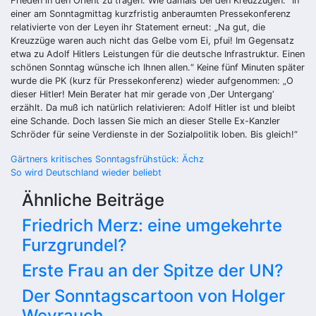
Frieden in den Orient zu tragen. Wie damals bei den Kreuzzügen.“ In
einer am Sonntagmittag kurzfristig anberaumten Pressekonferenz
relativierte von der Leyen ihr Statement erneut: „Na gut, die
Kreuzzüge waren auch nicht das Gelbe vom Ei, pfui! Im Gegensatz
etwa zu Adolf Hitlers Leistungen für die deutsche Infrastruktur. Einen
schönen Sonntag wünsche ich Ihnen allen.“ Keine fünf Minuten später
wurde die PK (kurz für Pressekonferenz) wieder aufgenommen: „O
dieser Hitler! Mein Berater hat mir gerade von ‚Der Untergang‘
erzählt. Da muß ich natürlich relativieren: Adolf Hitler ist und bleibt
eine Schande. Doch lassen Sie mich an dieser Stelle Ex-Kanzler
Schröder für seine Verdienste in der Sozialpolitik loben. Bis gleich!“
Beitragsnavigation
Gärtners kritisches Sonntagsfrühstück: Ächz
So wird Deutschland wieder beliebt
Ähnliche Beiträge
Friedrich Merz: eine umgekehrte
Furzgrundel?
Erste Frau an der Spitze der UN?
Der Sonntagscartoon von Holger
Weyrauch