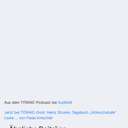
Aus dem TITANIC-Podcast bei
Audible
!
Beitragsnavigation
Jetzt bei TITANIC-Gold: Heinz Strunks Tagebuch „Intimschatulle“
Leute … von Paula Irmschler