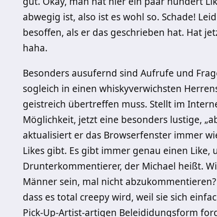
gut. Okay, man hat hier ein paar hundert Lik
abwegig ist, also ist es wohl so. Schade! Leid
besoffen, als er das geschrieben hat. Hat je
haha.
Besonders ausufernd sind Aufrufe und Frag
sogleich in einen whiskyverwichsten Herre
geistreich übertreffen muss. Stellt im Inter
Möglichkeit, jetzt eine besonders lustige, 
aktualisiert er das Browserfenster immer wie
Likes gibt. Es gibt immer genau einen Like
Drunterkommentierer, der Michael heißt. Wi
Männer sein, mal nicht abzukommentieren? S
dass es total creepy wird, weil sie sich einf
Pick-Up-Artist-artigen Beleididungsform for