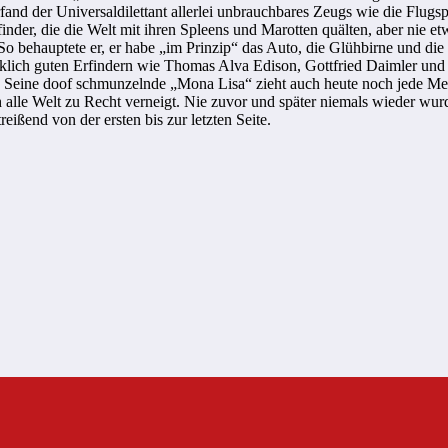
fand der Universaldilettant allerlei unbrauchbares Zeugs wie die Flugs
finder, die die Welt mit ihren Spleens und Marotten quälten, aber nie e
So behauptete er, er habe „im Prinzip“ das Auto, die Glühbirne und di
irklich guten Erfindern wie Thomas Alva Edison, Gottfried Daimler und
n. Seine doof schmunzelnde „Mona Lisa“ zieht auch heute noch jede Me
sich alle Welt zu Recht verneigt. Nie zuvor und später niemals wieder 
eißend von der ersten bis zur letzten Seite.