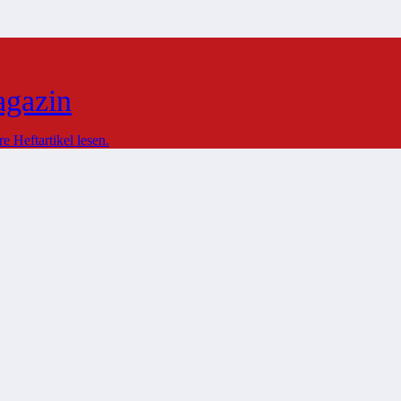
agazin
 Heftartikel lesen.