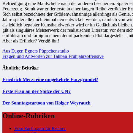
Befriedigung eine Maulschelle nach der anderen bescherten. Später er
Feuerzeug. Somit war er der erste in einer langen Reihe verrückter Er
Sich selbst bezeichnete der Größenwahnsinnige allerdings als Genie. 
Jahre später alle noch einmal neu entwickelt werden, nämlich von w
als leidlich begabter Kunsthandwerker wird er im Gedächtnis bleibe
gilt als singuläres Meisterwerk der realistischen Literatur, vor dem 
einfühlsam und farbig in einem derart packenden Plot dargestellt – mitr
Aber als Erfinder? Vergiß ihn!
Beitragsnavigation
Aus Eugen Egners Püppchenstudio
Fragen und Antworten zur Taliban-Frühjahrsoffensive
Ähnliche Beiträge
Friedrich Merz: eine umgekehrte Furzgrundel?
Erste Frau an der Spitze der UN?
Der Sonntagscartoon von Holger Weyrauch
Online-Rubriken
Vom Fachmann für Kenner