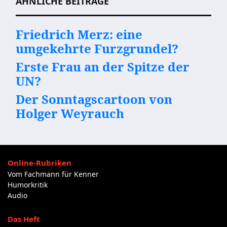
ÄHNLICHE BEITRÄGE
Friedrich Merz: eine
umgekehrte Furzgrundel?
Erste Frau an der Spitze der
UN?
Der Sonntagscartoon von
Holger Weyrauch
Online-Rubriken
Vom Fachmann für Kenner
Humorkritik
Audio
Das Heft