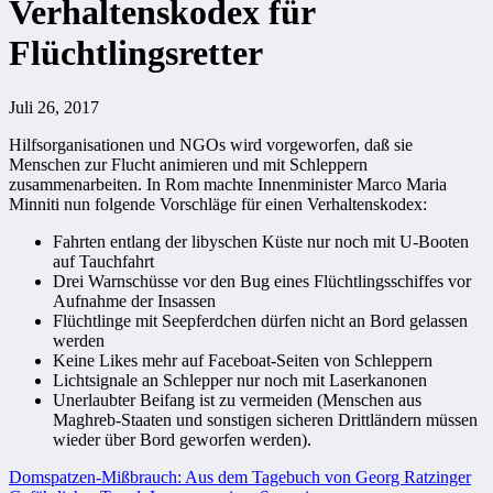
Verhaltenskodex für
Flüchtlingsretter
Juli 26, 2017
Hilfsorganisationen und NGOs wird vorgeworfen, daß sie
Menschen zur Flucht animieren und mit Schleppern
zusammenarbeiten. In Rom machte Innenminister Marco Maria
Minniti nun folgende Vorschläge für einen Verhaltenskodex:
Fahrten entlang der libyschen Küste nur noch mit U-Booten
auf Tauchfahrt
Drei Warnschüsse vor den Bug eines Flüchtlingsschiffes vor
Aufnahme der Insassen
Flüchtlinge mit Seepferdchen dürfen nicht an Bord gelassen
werden
Keine Likes mehr auf Faceboat-Seiten von Schleppern
Lichtsignale an Schlepper nur noch mit Laserkanonen
Unerlaubter Beifang ist zu vermeiden (Menschen aus
Maghreb-Staaten und sonstigen sicheren Drittländern müssen
wieder über Bord geworfen werden).
Beitragsnavigation
Domspatzen-Mißbrauch: Aus dem Tagebuch von Georg Ratzinger