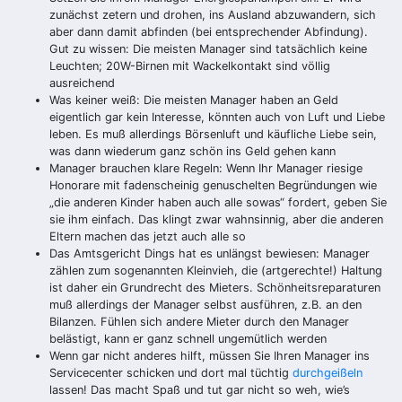
zunächst zetern und drohen, ins Ausland abzuwandern, sich
aber dann damit abfinden (bei entsprechender Abfindung).
Gut zu wissen: Die meisten Manager sind tatsächlich keine
Leuchten; 20W-Birnen mit Wackelkontakt sind völlig
ausreichend
Was keiner weiß: Die meisten Manager haben an Geld
eigentlich gar kein Interesse, könnten auch von Luft und Liebe
leben. Es muß allerdings Börsenluft und käufliche Liebe sein,
was dann wiederum ganz schön ins Geld gehen kann
Manager brauchen klare Regeln: Wenn Ihr Manager riesige
Honorare mit fadenscheinig genuschelten Begründungen wie
„die anderen Kinder haben auch alle sowas“ fordert, geben Sie
sie ihm einfach. Das klingt zwar wahnsinnig, aber die anderen
Eltern machen das jetzt auch alle so
Das Amtsgericht Dings hat es unlängst bewiesen: Manager
zählen zum sogenannten Kleinvieh, die (artgerechte!) Haltung
ist daher ein Grundrecht des Mieters. Schönheitsreparaturen
muß allerdings der Manager selbst ausführen, z.B. an den
Bilanzen. Fühlen sich andere Mieter durch den Manager
belästigt, kann er ganz schnell ungemütlich werden
Wenn gar nicht anderes hilft, müssen Sie Ihren Manager ins
Servicecenter schicken und dort mal tüchtig
durchgeißeln
lassen! Das macht Spaß und tut gar nicht so weh, wie’s