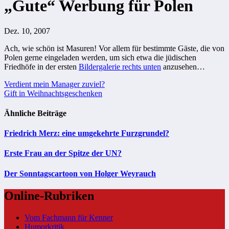
„Gute“ Werbung für Polen
Dez. 10, 2007
Ach, wie schön ist Masuren! Vor allem für bestimmte Gäste, die von
Polen gerne eingeladen werden, um sich etwa die jüdischen
Friedhöfe in der ersten
Bildergalerie rechts unten
anzusehen…
Beitragsnavigation
Verdient mein Manager zuviel?
Gift in Weihnachtsgeschenken
Ähnliche Beiträge
Friedrich Merz: eine umgekehrte Furzgrundel?
Erste Frau an der Spitze der UN?
Der Sonntagscartoon von Holger Weyrauch
Online-Rubriken
Vom Fachmann für Kenner
Humorkritik