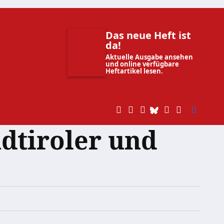
Das neue Heft ist
da!
Aktuelle Ausgabe ansehen
und online verfügbare
Heftartikel lesen.
üdtiroler und