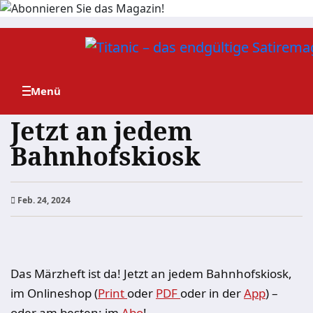
Zum
Inhalt
springen
Jetzt an jedem
Bahnhofskiosk
Feb. 24, 2024
Das Märzheft ist da! Jetzt an jedem Bahnhofskiosk,
im Onlineshop (
Print
oder
PDF
oder in der
App
) –
oder am besten: im
Abo
!