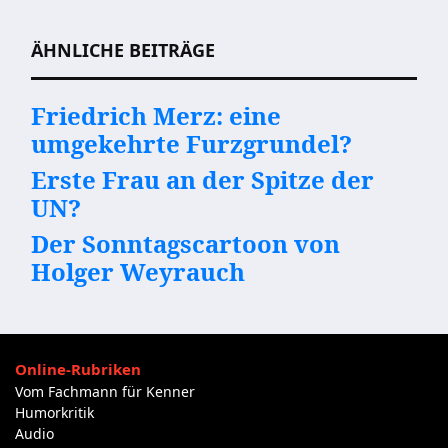
Beitragsnavigation
ÄHNLICHE BEITRÄGE
Friedrich Merz: eine
umgekehrte Furzgrundel?
Erste Frau an der Spitze der
UN?
Der Sonntagscartoon von
Holger Weyrauch
Online-Rubriken
Vom Fachmann für Kenner
Humorkritik
Audio