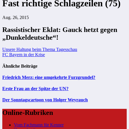
Fast richtige Schlagzeilen (75)
Aug. 26, 2015
Rassistischer Eklat: Gauck hetzt gegen
„Dunkeldeutsche“!
Beitragsnavigation
Unsere Haltung beim Thema Tagesschau
FC Bayern in der Krise
Ähnliche Beiträge
Friedrich Merz: eine umgekehrte Furzgrundel?
Erste Frau an der Spitze der UN?
Der Sonntagscartoon von Holger Weyrauch
Online-Rubriken
Vom Fachmann für Kenner