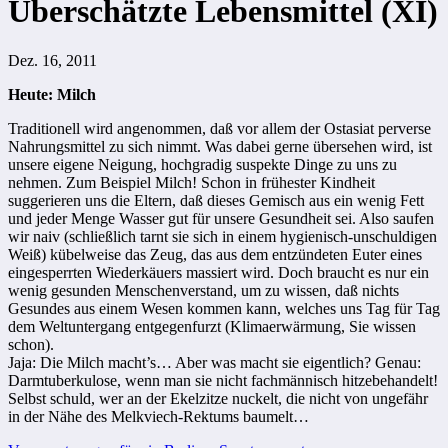
Überschätzte Lebensmittel (XI)
Dez. 16, 2011
Heute: Milch
Traditionell wird angenommen, daß vor allem der Ostasiat perverse
Nahrungsmittel zu sich nimmt. Was dabei gerne übersehen wird, ist
unsere eigene Neigung, hochgradig suspekte Dinge zu uns zu
nehmen. Zum Beispiel Milch! Schon in frühester Kindheit
suggerieren uns die Eltern, daß dieses Gemisch aus ein wenig Fett
und jeder Menge Wasser gut für unsere Gesundheit sei. Also saufen
wir naiv (schließlich tarnt sie sich in einem hygienisch-unschuldigen
Weiß) kübelweise das Zeug, das aus dem entzündeten Euter eines
eingesperrten Wiederkäuers massiert wird. Doch braucht es nur ein
wenig gesunden Menschenverstand, um zu wissen, daß nichts
Gesundes aus einem Wesen kommen kann, welches uns Tag für Tag
dem Weltuntergang entgegenfurzt (Klimaerwärmung, Sie wissen
schon).
Jaja: Die Milch macht’s… Aber was macht sie eigentlich? Genau:
Darmtuberkulose, wenn man sie nicht fachmännisch hitzebehandelt!
Selbst schuld, wer an der Ekelzitze nuckelt, die nicht von ungefähr
in der Nähe des Melkviech-Rektums baumelt…