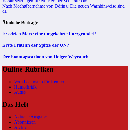
Beitragsnavigation
Voraussetzungen für ein Berliner Senatorenamt
Nach Machtübernahme von Döring: Die neuen Warnhinweise sind
da
Ähnliche Beiträge
Friedrich Merz: eine umgekehrte Furzgrundel?
Erste Frau an der Spitze der UN?
Der Sonntagscartoon von Holger Weyrauch
Online-Rubriken
Vom Fachmann für Kenner
Humorkritik
Audio
Das Heft
Aktuelle Ausgabe
Abonnieren
Archiv