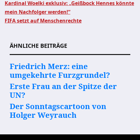
Kardinal Woelki exklusiv: „Geißbock Hennes könnte
mein Nachfolger werden!“
Beitragsnavigation
FIFA setzt auf Menschenrechte
ÄHNLICHE BEITRÄGE
Friedrich Merz: eine
umgekehrte Furzgrundel?
Erste Frau an der Spitze der
UN?
Der Sonntagscartoon von
Holger Weyrauch