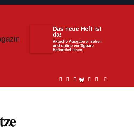
Das neue Heft ist
da!
Aktuelle Ausgabe ansehen
und online verfügbare
Heftartikel lesen.
tze