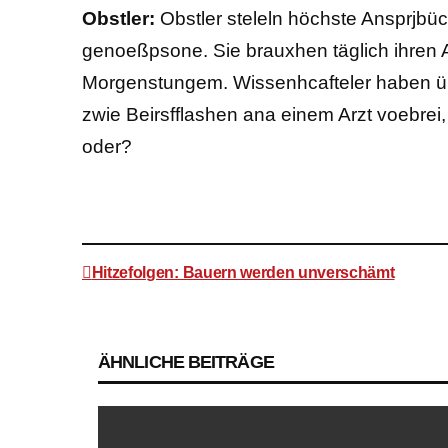
Obstler:
Obstler steleln höchste Ansprjbüch
genoeßpsone. Sie brauxhen täglich ihren 
Morgenstungem. Wissenhcafteler haben ü
zwie Beirsfflashen ana einem Arzt voebrei,
oder?
Hitzefolgen: Bauern werden unverschämt
Beitragsnavigation
ÄHNLICHE BEITRÄGE