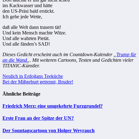
ins Kackwasser und hätte
den US-Präsi bald erstickt.
Ich gehe jede Wette,
daß alle Welt dann trauern tät!
Und kein Mensch machte Witze.
Und alle wahrten Pietät.
Und alle fänden’s SAD!
Dieses Gedicht erscheint auch im Countdown-Kalender „
Trump für
an die Wand
„. Mit weiteren Cartoons, Texten und Gedichten vieler
TITANIC-Künstler.
Beitragsnavigation
Neulich in Erdoğans Teeküche
Bei der Mißgeburt getrennt, Bruder!
Ähnliche Beiträge
Friedrich Merz: eine umgekehrte Furzgrundel?
Erste Frau an der Spitze der UN?
Der Sonntagscartoon von Holger Weyrauch