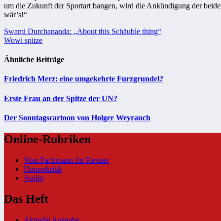
um die Zukunft der Sportart bangen, wird die Ankündigung der beide
wär’s!“
Beitragsnavigation
Swami Durchananda: „About this Schäuble thing“
Wowi spitze
Ähnliche Beiträge
Friedrich Merz: eine umgekehrte Furzgrundel?
Erste Frau an der Spitze der UN?
Der Sonntagscartoon von Holger Weyrauch
Online-Rubriken
Vom Fachmann für Kenner
Humorkritik
Audio
Das Heft
Aktuelle Ausgabe