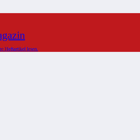
agazin
 Heftartikel lesen.