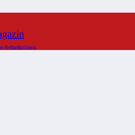
agazin
 Heftartikel lesen.