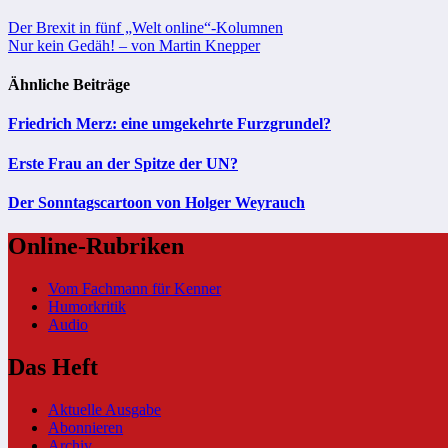
Beitragsnavigation
Der Brexit in fünf „Welt online“-Kolumnen
Nur kein Gedäh! – von Martin Knepper
Ähnliche Beiträge
Friedrich Merz: eine umgekehrte Furzgrundel?
Erste Frau an der Spitze der UN?
Der Sonntagscartoon von Holger Weyrauch
Online-Rubriken
Vom Fachmann für Kenner
Humorkritik
Audio
Das Heft
Aktuelle Ausgabe
Abonnieren
Archiv