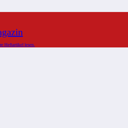
agazin
 Heftartikel lesen.