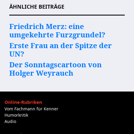
ÄHNLICHE BEITRÄGE
Friedrich Merz: eine
umgekehrte Furzgrundel?
Erste Frau an der Spitze der
UN?
Der Sonntagscartoon von
Holger Weyrauch
Online-Rubriken
Vom Fachmann für Kenner
Humorkritik
Audio