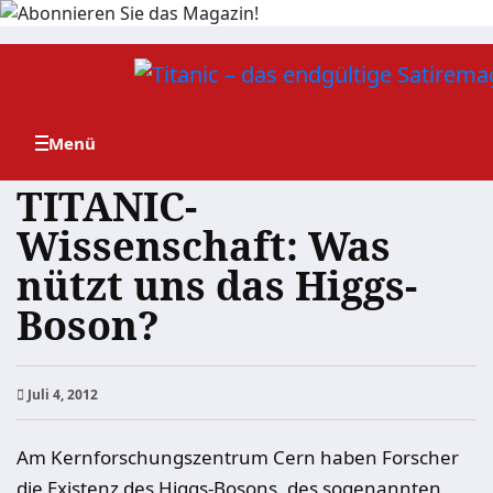
Zum
Inhalt
springen
TITANIC-
Wissenschaft: Was
nützt uns das Higgs-
Boson?
Juli 4, 2012
Am Kernforschungszentrum Cern haben Forscher
die Existenz des Higgs-Bosons, des sogenannten