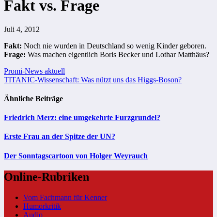
Fakt vs. Frage
Juli 4, 2012
Fakt:
Noch nie wurden in Deutschland so wenig Kinder geboren.
Frage:
Was machen eigentlich Boris Becker und Lothar Matthäus?
Beitragsnavigation
Promi-News aktuell
TITANIC-Wissenschaft: Was nützt uns das Higgs-Boson?
Ähnliche Beiträge
Friedrich Merz: eine umgekehrte Furzgrundel?
Erste Frau an der Spitze der UN?
Der Sonntagscartoon von Holger Weyrauch
Online-Rubriken
Vom Fachmann für Kenner
Humorkritik
Audio