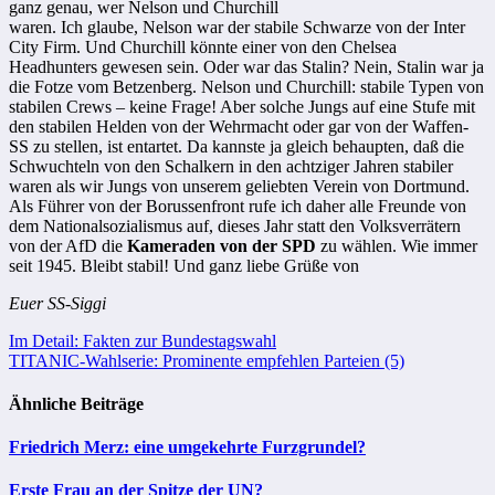
ganz genau, wer Nelson und Churchill
waren. Ich glaube, Nelson war der stabile Schwarze von der Inter
City Firm. Und Churchill könnte einer von den Chelsea
Headhunters gewesen sein. Oder war das Stalin? Nein, Stalin war ja
die Fotze vom Betzenberg. Nelson und Churchill: stabile Typen von
stabilen Crews – keine Frage! Aber solche Jungs auf eine Stufe mit
den stabilen Helden von der Wehrmacht oder gar von der Waffen-
SS zu stellen, ist entartet. Da kannste ja gleich behaupten, daß die
Schwuchteln von den Schalkern in den achtziger Jahren stabiler
waren als wir Jungs von unserem geliebten Verein von Dortmund.
Als Führer von der Borussenfront rufe ich daher alle Freunde von
dem Nationalsozialismus auf, dieses Jahr statt den Volksverrätern
von der AfD die
Kameraden von der SPD
zu wählen. Wie immer
seit 1945. Bleibt stabil! Und ganz liebe Grüße von
Euer SS-Siggi
Beitragsnavigation
Im Detail: Fakten zur Bundestagswahl
TITANIC-Wahlserie: Prominente empfehlen Parteien (5)
Ähnliche Beiträge
Friedrich Merz: eine umgekehrte Furzgrundel?
Erste Frau an der Spitze der UN?