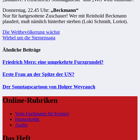
Donnerstag, 22.45 Uhr:
„Beckmann“
Nur für hartgesottene Zuschauer! Wer mit Reinhold Beckmann
plaudert, muß nämlich hinterher sterben (Loki Schmidt, Loriot).
Beitragsnavigation
Die Weltbevölkerung wächst
Wirbel um die Sternensaga
Ähnliche Beiträge
Friedrich Merz: eine umgekehrte Furzgrundel?
Erste Frau an der Spitze der UN?
Der Sonntagscartoon von Holger Weyrauch
Online-Rubriken
Vom Fachmann für Kenner
Humorkritik
Audio
Das Heft