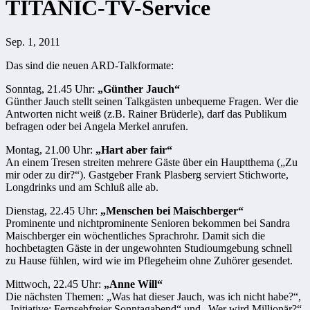
TITANIC-TV-Service
Sep. 1, 2011
Das sind die neuen ARD-Talkformate:
Sonntag, 21.45 Uhr:
„Günther Jauch“
Günther Jauch stellt seinen Talkgästen unbequeme Fragen. Wer die
Antworten nicht weiß (z.B. Rainer Brüderle), darf das Publikum
befragen oder bei Angela Merkel anrufen.
Montag, 21.00 Uhr:
„Hart aber fair“
An einem Tresen streiten mehrere Gäste über ein Hauptthema („Zu
mir oder zu dir?“). Gastgeber Frank Plasberg serviert Stichworte,
Longdrinks und am Schluß alle ab.
Dienstag, 22.45 Uhr:
„Menschen bei Maischberger“
Prominente und nichtprominente Senioren bekommen bei Sandra
Maischberger ein wöchentliches Sprachrohr. Damit sich die
hochbetagten Gäste in der ungewohnten Studioumgebung schnell
zu Hause fühlen, wird wie im Pflegeheim ohne Zuhörer gesendet.
Mittwoch, 22.45 Uhr:
„Anne Will“
Die nächsten Themen: „Was hat dieser Jauch, was ich nicht habe?“,
„Initiative: Fernsehfreier Sonntagabend“ und „Wer wird Millionär?“