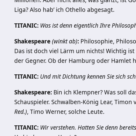
Millionen. Aber nicht alles, was glänzt, ist Go
Liga? Also hab’ ich Othello abgesagt.
TITANIC:
Was ist denn eigentlich Ihre Philosop
Shakespeare
(winkt ab)
:
Philosophie, Philoso
Das ist doch viel Lärm um nichts! Wichtig ist
der Gegner. Ob der Hamburg oder Hamlet hei
TITANIC:
Und mit Dichtung kennen Sie sich sch
Shakespeare:
Bin ich Klempner? Was soll das
Schauspieler. Schwalben-König Lear, Timon
Red.)
, Timo Werner, solche Leute.
TITANIC:
Wir verstehen. Hatten Sie denn bereit