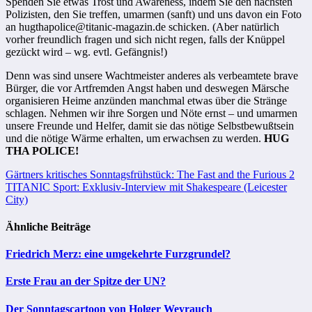
Spenden Sie etwas Trost und Awareness, indem Sie den nächsten
Polizisten, den Sie treffen, umarmen (sanft) und uns davon ein Foto
an
hugthapolice@titanic-magazin.de
schicken. (Aber natürlich
vorher freundlich fragen und sich nicht regen, falls der Knüppel
gezückt wird – wg. evtl. Gefängnis!)
Denn was sind unsere Wachtmeister anderes als verbeamtete brave
Bürger, die vor Artfremden Angst haben und deswegen
Märsche
organisieren
Heime anzünden
manchmal etwas über die Stränge
schlagen. Nehmen wir ihre Sorgen und Nöte ernst – und umarmen
unsere Freunde und Helfer, damit sie das nötige Selbstbewußtsein
und die nötige Wärme erhalten, um erwachsen zu werden.
HUG
THA POLICE!
Beitragsnavigation
Gärtners kritisches Sonntagsfrühstück: The Fast and the Furious 2
TITANIC Sport: Exklusiv-Interview mit Shakespeare (Leicester
City)
Ähnliche Beiträge
Friedrich Merz: eine umgekehrte Furzgrundel?
Erste Frau an der Spitze der UN?
Der Sonntagscartoon von Holger Weyrauch