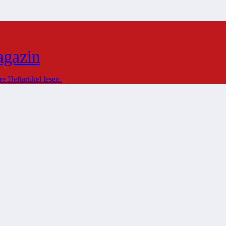
agazin
 Heftartikel lesen.