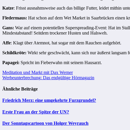
Katze
: Frisst ausnahmsweise auch das billige Futter, leidet mithin un
Fledermaus:
Hat schon auf dem Wet Market in Saarbrücken einen kr
Gans:
War auf einem potentiellen Superspreading-Event: Hat im Stal
Mindestabstand! Seitdem trockener Husten und Halsweh.
Affe
: Klagt über Atemnot, hat sogar mit dem Rauchen aufgehört.
Schildkröte:
Wirkt sehr geschwächt, kann sich nur äußerst langsam 
Papagei:
Spricht im Fieberwahn mit seinem Hausarzt.
Beitragsnavigation
Meditation und Markt mit Dax Werner
Werbeunterbrechung: Das endgültige Hörmagazin
Ähnliche Beiträge
Friedrich Merz: eine umgekehrte Furzgrundel?
Erste Frau an der Spitze der UN?
Der Sonntagscartoon von Holger Weyrauch