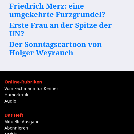
Friedrich Merz: eine
umgekehrte Furzgrundel?
Erste Frau an der Spitze der
UN?
Der Sonntagscartoon von
Holger Weyrauch
Online-Rubriken
Vom Fachmann für Kenner
Humorkritik
Audio
Das Heft
Aktuelle Ausgabe
Abonnieren