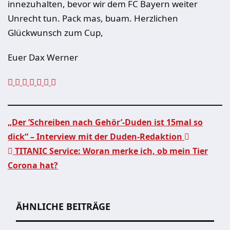
innezuhalten, bevor wir dem FC Bayern weiter
Unrecht tun. Pack mas, buam. Herzlichen
Glückwunsch zum Cup,
Euer Dax Werner
„Der ’Schreiben nach Gehör’-Duden ist 15mal so
dick“ – Interview mit der Duden-Redaktion
Beitragsnavigation
TITANIC Service: Woran merke ich, ob mein Tier
Corona hat?
ÄHNLICHE BEITRÄGE