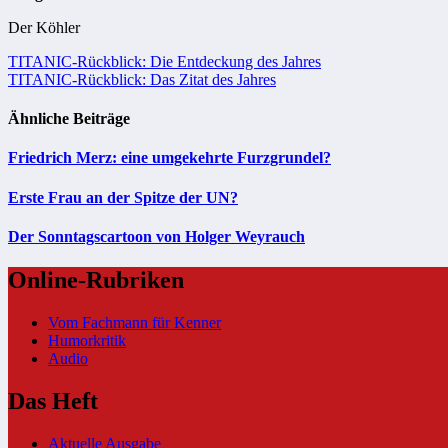
Der Köhler
Beitragsnavigation
TITANIC-Rückblick: Die Entdeckung des Jahres
TITANIC-Rückblick: Das Zitat des Jahres
Ähnliche Beiträge
Friedrich Merz: eine umgekehrte Furzgrundel?
Erste Frau an der Spitze der UN?
Der Sonntagscartoon von Holger Weyrauch
Online-Rubriken
Vom Fachmann für Kenner
Humorkritik
Audio
Das Heft
Aktuelle Ausgabe