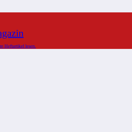
agazin
 Heftartikel lesen.