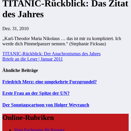
TITANIC-Rückblick: Das Zitat
des Jahres
Dez. 31, 2010
„Karl-Theodor Maria Nikolaus … das ist mir zu kompliziert. Ich
werde dich Pimmelpanzer nennen.“ (Stephanie Ficksau)
Beitragsnavigation
TITANIC-Rückblick: Der Anachronismus des Jahres
Briefe an die Leser | Januar 2011
Ähnliche Beiträge
Friedrich Merz: eine umgekehrte Furzgrundel?
Erste Frau an der Spitze der UN?
Der Sonntagscartoon von Holger Weyrauch
Online-Rubriken
Vom Fachmann für Kenner