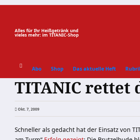
Zum
Inhalt
springen
Alles für Ihr Heißgetränk und
vieles mehr: im TITANIC-Shop
Abo
Shop
Das aktuelle Heft
Rubri
TITANIC rettet 
Okt. 7, 2009
Schneller als gedacht hat der Einsatz von 
am Turm“
Erfolg
gezeigt
: Die Brutzelbude bl