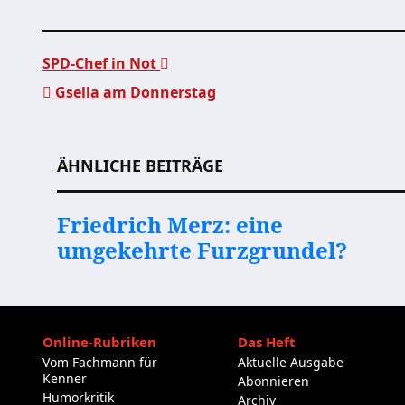
SPD-Chef in Not
Gsella am Donnerstag
Beitragsnavigation
ÄHNLICHE BEITRÄGE
Friedrich Merz: eine
umgekehrte Furzgrundel?
Online-Rubriken
Das Heft
Vom Fachmann für
Aktuelle Ausgabe
Kenner
Abonnieren
Humorkritik
Archiv