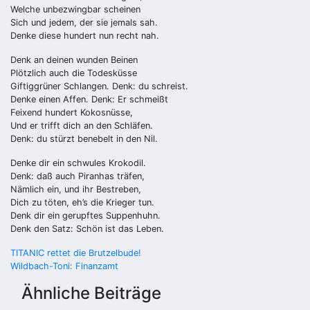
Welche unbezwingbar scheinen
Sich und jedem, der sie jemals sah.
Denke diese hundert nun recht nah.
Denk an deinen wunden Beinen
Plötzlich auch die Todesküsse
Giftiggrüner Schlangen. Denk: du schreist.
Denke einen Affen. Denk: Er schmeißt
Feixend hundert Kokosnüsse,
Und er trifft dich an den Schläfen.
Denk: du stürzt benebelt in den Nil.
Denke dir ein schwules Krokodil.
Denk: daß auch Piranhas träfen,
Nämlich ein, und ihr Bestreben,
Dich zu töten, eh’s die Krieger tun.
Denk dir ein gerupftes Suppenhuhn.
Denk den Satz: Schön ist das Leben.
Beitragsnavigation
TITANIC rettet die Brutzelbude!
Wildbach-Toni: Finanzamt
Ähnliche Beiträge