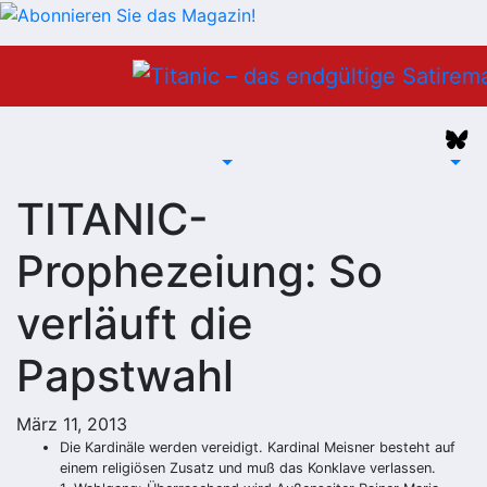
Zum
Inhalt
springen
TITANIC-
Prophezeiung: So
verläuft die
Papstwahl
März 11, 2013
Die Kardinäle werden vereidigt. Kardinal Meisner besteht auf
einem religiösen Zusatz und muß das Konklave verlassen.