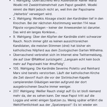
1. Wahlgang: Überraschend wird Außenseiter Rainer Maria
Woelki mit Zweidrittelmehrheit zum Papst gewählt. Woelki
nimmt die Wahl jedoch nicht an, weil ihm der Papstname
„Heiterbis“ verweigert wird.
2. Wahlgang: Woelkis Absage steckt den Kardinälen tief in den
Knochen. Bei der nächsten Abstimmung werden 114 neue
Päpste vorgeschlagen – keiner der Anwesenden ist darunter.
Das wird ein langes Konklave…
9. Wahlgang: Über den Köpfen der Kardinäle steht schwarzer
Rauch. Noch immer gibt es keinen aussichtsreichen
Kandidaten, die meisten Stimmen (drei) hat bisher ein
katholisches Nilpferd aus dem Zoologischen Garten Wilhelma.
Überraschend verbreitet sich im Internet eine Twittermeldung,
die auf User @RaWoel zurückgeht: „Langsam echt kein bock
mehr auf Papstwahl hier #muffelig“.
105. Wahlgang: Die Kardinäle Severino Poletto und Reinhard
Marx sind bereits verstorben. Läuft der katholischen Kirche
die Zeit davon? Auch die vor der Sixtinischen Kapelle
campierenden Gläubigen werden aufgrund der dort
ausgebrochenen Seuche immer weniger.
207. Wahlgang: Weißer Rauch steigt auf! Es ist bloß niemand
mehr da, der es sehen kann. Der neue Papst tritt auf die
Loggia und winkt einigen Spatzen zu. Wenig später erfährt die
Weltöffentlichkeit aus der „Spatzenpost“: Es ist wieder ein