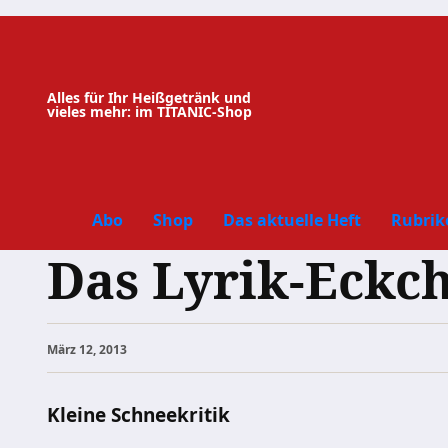
Zum
Inhalt
springen
Alles für Ihr Heißgetränk und
vieles mehr: im TITANIC-Shop
Abo
Shop
Das aktuelle Heft
Rubrik
Das Lyrik-Eckc
März 12, 2013
Kleine Schneekritik