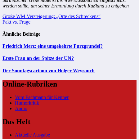
ukrainischen Geheimdienst als WM-Maskottchen eingeschleust
werden sollte, um seiner Ermordung durch Rußland zu entgehen
Beitragsnavigation
Große WM-Versteigerung: „Orte des Schreckens“
Fakt vs. Frage
Ähnliche Beiträge
Friedrich Merz: eine umgekehrte Furzgrundel?
Erste Frau an der Spitze der UN?
Der Sonntagscartoon von Holger Weyrauch
Online-Rubriken
Vom Fachmann für Kenner
Humorkritik
Audio
Das Heft
Aktuelle Ausgabe