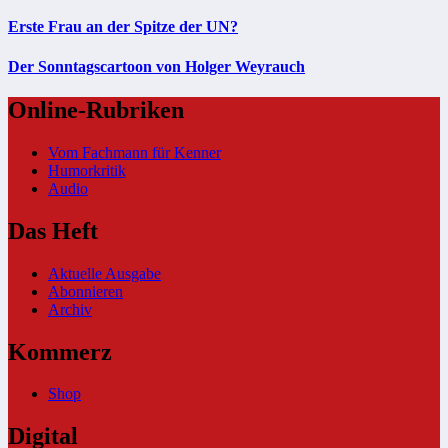
Erste Frau an der Spitze der UN?
Der Sonntagscartoon von Holger Weyrauch
Online-Rubriken
Vom Fachmann für Kenner
Humorkritik
Audio
Das Heft
Aktuelle Ausgabe
Abonnieren
Archiv
Kommerz
Shop
Digital