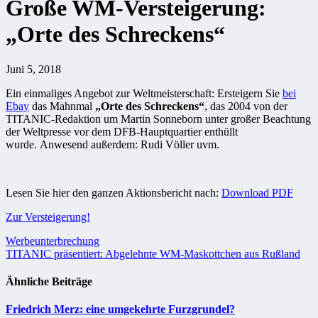
Große WM-Versteigerung:
„Orte des Schreckens“
Juni 5, 2018
Ein einmaliges Angebot zur Weltmeisterschaft: Ersteigern Sie
bei
Ebay
das Mahnmal
„Orte des Schreckens“
, das 2004 von der
TITANIC-Redaktion um Martin Sonneborn unter großer Beachtung
der Weltpresse vor dem DFB-Hauptquartier enthüllt
wurde. Anwesend außerdem: Rudi Völler uvm.
Lesen Sie hier den ganzen Aktionsbericht nach:
Download PDF
Zur Versteigerung!
Beitragsnavigation
Werbeunterbrechung
TITANIC präsentiert: Abgelehnte WM-Maskottchen aus Rußland
Ähnliche Beiträge
Friedrich Merz: eine umgekehrte Furzgrundel?