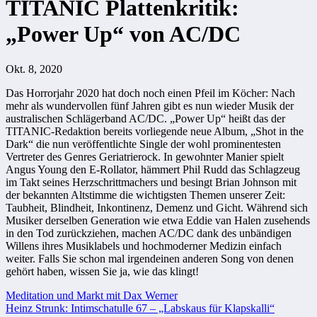
TITANIC Plattenkritik:
„Power Up“ von AC/DC
Okt. 8, 2020
Das Horrorjahr 2020 hat doch noch einen Pfeil im Köcher: Nach
mehr als wundervollen fünf Jahren gibt es nun wieder Musik der
australischen Schlägerband AC/DC. „Power Up“ heißt das der
TITANIC-Redaktion bereits vorliegende neue Album, „Shot in the
Dark“ die nun veröffentlichte Single der wohl prominentesten
Vertreter des Genres Geriatrierock. In gewohnter Manier spielt
Angus Young den E-Rollator, hämmert Phil Rudd das Schlagzeug
im Takt seines Herzschrittmachers und besingt Brian Johnson mit
der bekannten Altstimme die wichtigsten Themen unserer Zeit:
Taubheit, Blindheit, Inkontinenz, Demenz und Gicht. Während sich
Musiker derselben Generation wie etwa Eddie van Halen zusehends
in den Tod zurückziehen, machen AC/DC dank des unbändigen
Willens ihres Musiklabels und hochmoderner Medizin einfach
weiter. Falls Sie schon mal irgendeinen anderen Song von denen
gehört haben, wissen Sie ja, wie das klingt!
Beitragsnavigation
Meditation und Markt mit Dax Werner
Heinz Strunk: Intimschatulle 67 – „Labskaus für Klapskalli“