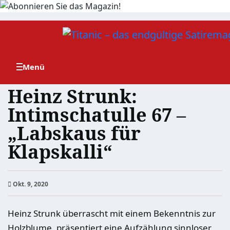
Zum
Inhalt
springen
Heinz Strunk:
Intimschatulle 67 –
„Labskaus für
Klapskalli“
Okt. 9, 2020
Heinz Strunk überrascht mit einem Bekenntnis zur
Holzblume, präsentiert eine Aufzählung sinnloser