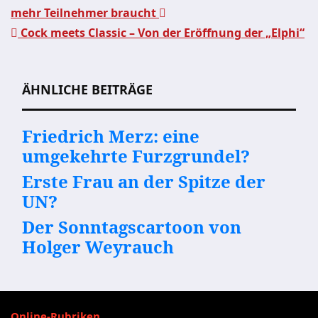
mehr Teilnehmer braucht
Beitragsnavigation
Cock meets Classic – Von der Eröffnung der „Elphi“
ÄHNLICHE BEITRÄGE
Friedrich Merz: eine
umgekehrte Furzgrundel?
Erste Frau an der Spitze der
UN?
Der Sonntagscartoon von
Holger Weyrauch
Online-Rubriken