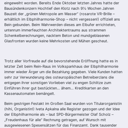
eingeweiht worden. Bereits Ende Oktober letzten Jahres hatte der
Bausündenkonzern Hochtief den Klotz nach 9½
Wochen
Jahren
Bauzeit der „grünen Metropole am Wasser“ (rosarote VR-Brille –
erhältlich im Elbphilharmonie-Shop – nicht vergessen!) offiziell ans
Bein gebunden. Beim Wahrwerden dieses am Elbufer errichteten,
untenrum immerfeuchten Architektentraums aus strammen
Schenkelberechnungen, nacktem Beton und mundgeblasenen
Glasfronten wurden keine Mehrkosten und Mühen gescheut.
Trotz aller Vorfreude auf die bevorstehende Eröffnung hatte es in
letzter Zeit beim Rein-Raus im Volksparkhaus der Elbphilharmonie
immer wieder Ärger um die Bezahlung gegeben. Viele Kunden hatten
sehr zur Verwunderung des osteuropäischen Betreiberclans die
entgegen ihrer sonstigen Vorlieben viel zu engen Schlitze zum
Einführen ihrer gut bestückten… ähem… Kreditkarten an den
Kassenautomaten bemängelt.
Beim gestrigen Festakt im Großen Saal wurden von Titularorganistin
(hihi, Organistin!) Iveta Apkalna alle Register gezogen und der Idee
der Elbphilharmonie als – laut SPD-Bürgermeister Olaf Scholz –
„Freudenhaus für alle“ Rechnung getragen, auf Wunsch mit
ausgewiesenen Spesensätzen für das Finanzamt. Dank tausender