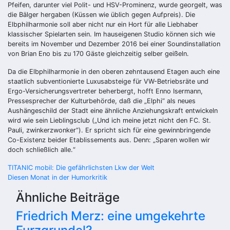
Pfeifen, darunter viel Polit- und HSV-Prominenz, wurde georgelt, was
die Bälger hergaben (Küssen wie üblich gegen Aufpreis). Die
Elbphilharmonie soll aber nicht nur ein Hort für alle Liebhaber
klassischer Spielarten sein. Im hauseigenen Studio können sich wie
bereits im November und Dezember 2016 bei einer Soundinstallation
von Brian Eno bis zu 170 Gäste gleichzeitig selber geißeln.
Da die Elbphilharmonie in den oberen zehntausend Etagen auch eine
staatlich subventionierte Luxusabsteige für VW-Betriebsräte und
Ergo-Versicherungsvertreter beherbergt, hofft Enno Isermann,
Pressesprecher der Kulturbehörde, daß die „Elphi“ als neues
Aushängeschild der Stadt eine ähnliche Anziehungskraft entwickeln
wird wie sein Lieblingsclub („Und ich meine jetzt nicht den FC. St.
Pauli, zwinkerzwonker“). Er spricht sich für eine gewinnbringende
Co-Existenz beider Etablissements aus. Denn: „Sparen wollen wir
doch schließlich alle.“
Beitragsnavigation
TITANIC mobil: Die gefährlichsten Lkw der Welt
Diesen Monat in der Humorkritik
Ähnliche Beiträge
Friedrich Merz: eine umgekehrte