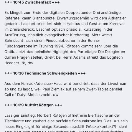
+++ 10:45 Zwischenfazit +++
Es klingelt zum Ende der digitalen Doppelstunde. Drei anständige
Referate, kaum Glanzpunkte. Erwartungsgemäß wird dem Altkanzler
gedankt. Laschet orientiert sich in Habitus und Gestus am Karneval
im Dreiländereck. Laschet optisch präsidial, kurzatmig in der
Ausführung, inhaltlich evangelischer Kirchentag. Merz weckt
Sehnsucht nach einem Pinocchiobecher in der Bonner
Fußgängerzone im Frühling 1994. Röttgen kommt sehr über die
Optik. Jetzt das heimliche Highlight des Parteitags: Die Delegierten
dürfen Fragen stellen, direkt bei Herrn Adams streikt das Logitech
Headset.
tb, dw
+++ 10:36 Technische Schwierigkeiten +++
Aus dem Konrad-Adenauer-Haus wird berichtet, dass der Livestream
ab und zu laggt, weil Paul Ziemiak auf seinem Zweit-Tablet parallel
Call of Duty: Mobile zockt.
dw
+++ 10:29 Auftritt Röttgen +++
Lässiger Einstieg: Norbert Röttgen öffnet eine Bierflasche an der
Tischkante und zaubert eine perfekte Schaumkrone ins Glas. Als sein
neues Ring-Light für einige Sekunden ausfällt (Wackelkontakt?), sieht