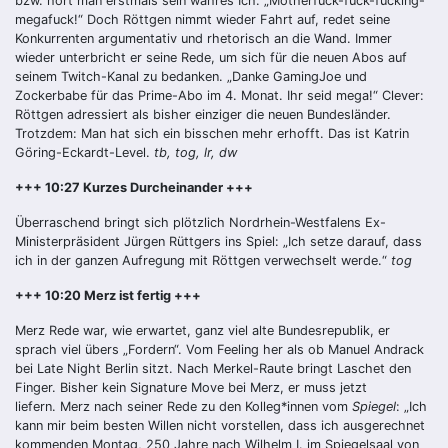
bzw. hört man erstmals sein wahres Ich: „Motherfuck-fuck-fucking-
megafuck!“ Doch Röttgen nimmt wieder Fahrt auf, redet seine
Konkurrenten argumentativ und rhetorisch an die Wand. Immer
wieder unterbricht er seine Rede, um sich für die neuen Abos auf
seinem Twitch-Kanal zu bedanken. „Danke GamingJoe und
Zockerbabe für das Prime-Abo im 4. Monat. Ihr seid mega!“ Clever:
Röttgen adressiert als bisher einziger die neuen Bundesländer.
Trotzdem: Man hat sich ein bisschen mehr erhofft. Das ist Katrin
Göring-Eckardt-Level.
tb, tog, lr, dw
+++ 10:27 Kurzes Durcheinander +++
Überraschend bringt sich plötzlich Nordrhein-Westfalens Ex-
Ministerpräsident Jürgen Rüttgers ins Spiel: „Ich setze darauf, dass
ich in der ganzen Aufregung mit Röttgen verwechselt werde.“
tog
+++ 10:20 Merz ist fertig +++
Merz Rede war, wie erwartet, ganz viel alte Bundesrepublik, er
sprach viel übers „Fordern“. Vom Feeling her als ob Manuel Andrack
bei Late Night Berlin sitzt. Nach Merkel-Raute bringt Laschet den
Finger. Bisher kein Signature Move bei Merz, er muss jetzt
liefern. Merz nach seiner Rede zu den Kolleg*innen vom
Spiegel
: „Ich
kann mir beim besten Willen nicht vorstellen, dass ich ausgerechnet
kommenden Montag, 250 Jahre nach Wilhelm I. im Spiegelsaal von