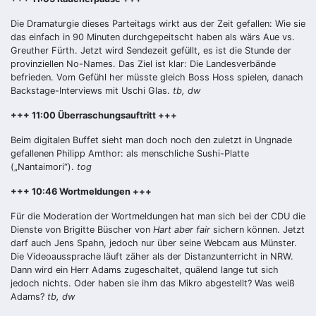
Die Dramaturgie dieses Parteitags wirkt aus der Zeit gefallen: Wie sie
das einfach in 90 Minuten durchgepeitscht haben als wärs Aue vs.
Greuther Fürth. Jetzt wird Sendezeit gefüllt, es ist die Stunde der
provinziellen No-Names. Das Ziel ist klar: Die Landesverbände
befrieden. Vom Gefühl her müsste gleich Boss Hoss spielen, danach
Backstage-Interviews mit Uschi Glas.
tb, dw
+++ 11:00 Überraschungsauftritt +++
Beim digitalen Buffet sieht man doch noch den zuletzt in Ungnade
gefallenen Philipp Amthor: als menschliche Sushi-Platte
(„Nantaimori“).
tog
+++ 10:46 Wortmeldungen +++
Für die Moderation der Wortmeldungen hat man sich bei der CDU die
Dienste von Brigitte Büscher von
Hart aber fair
sichern können. Jetzt
darf auch Jens Spahn, jedoch nur über seine Webcam aus Münster.
Die Videoaussprache läuft zäher als der Distanzunterricht in NRW.
Dann wird ein Herr Adams zugeschaltet, quälend lange tut sich
jedoch nichts. Oder haben sie ihm das Mikro abgestellt? Was weiß
Adams?
tb, dw