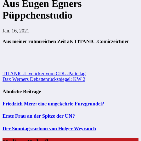
Aus Eugen Egners
Püppchenstudio
Jan. 16, 2021
Aus meiner ruhmreichen Zeit als TITANIC-Comiczeichner
Beitragsnavigation
TITANIC-Liveticker vom CDU-Parteitag
Dax Werners Debattenrückspiegel: KW 2
Ähnliche Beiträge
Friedrich Merz: eine umgekehrte Furzgrundel?
Erste Frau an der Spitze der UN?
Der Sonntagscartoon von Holger Weyrauch